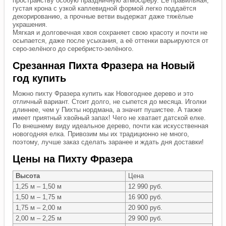
пространству особую праздничную атмосферу. Её правильная,
густая крона с узкой каплевидной формой легко поддаётся
декорированию, а прочные ветви выдержат даже тяжёлые
украшения.
Мягкая и долговечная хвоя сохраняет свою красоту и почти не
осыпается, даже после усыхания, а её оттенки варьируются от
серо-зелёного до серебристо-зелёного.
Срезанная Пихта Фразера на Новый
год купить
Можно пихту Фразера купить как Новогоднее дерево и это
отличный вариант. Стоит долго, не сыпется до месяца. Иголки
длиннее, чем у Пихты нордмана, а значит пушистее. А также
имеет приятный хвойный запах! Чего не хватает датской елке.
По внешнему виду идеальное дерево, почти как искусственная
новогодняя елка. Привозим мы их традиционно не много,
поэтому, лучше заказ сделать заранее и ждать дня доставки!
Цены на Пихту Фразера
Высота
Цена
1,25 м – 1,50 м
12 990 руб.
1,50 м – 1,75 м
16 900 руб.
1,75 м – 2,00 м
20 900 руб.
2,00 м – 2,25 м
29 900 руб.