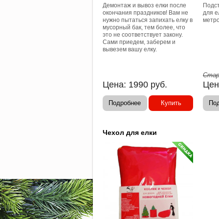
Демонтаж и вывоз елки после
Подст
окончания праздников! Вам не
для е
нужно пытаться запихать елку в
метро
мусорный бак, тем более, что
это не соответствует закону.
Сами приедем, заберем и
вывезем вашу елку.
Стар
Цена:
1990
руб.
Цен
Подробнее
Купить
По
Чехол для елки