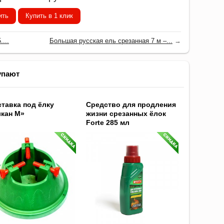
ить
Купить в 1 клик
...
Большая русская ель срезанная 7 м –...
→
упают
тавка под ёлку
Средство для продления
кан M»
жизни срезанных ёлок
Forte 285 мл