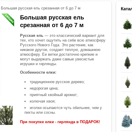
Большая русская ель срезанная от 6 до 7 м
Ката
Большая русская ель
срезанная от 6 до 7 м
Русская ель
— это классический вариант для
тех, кто хочет ощутить на себе всю атмосферу
Русского Нового Года. Это растение, как
никакое другое, создает теплую, домашнюю
атмосферу. Ее ветки достаточно крепкие и
могут выдержать даже самые увесистые
игрушки и гирлянды.
Особенности елки:
традиционное русское дерево;
недорогая цена;
приятный хвойный аромат;
колючая хвоя;
иголки осыпаются чуть обильнее, чем у
пихты или сосны.
При покупке елки - гирлянда в ПОДАРОК!