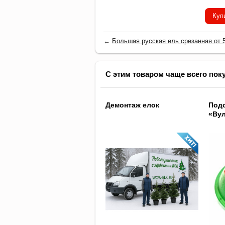
Куп
←
Большая русская ель срезанная от 5.
С этим товаром чаще всего пок
Демонтаж елок
Подс
«Вул