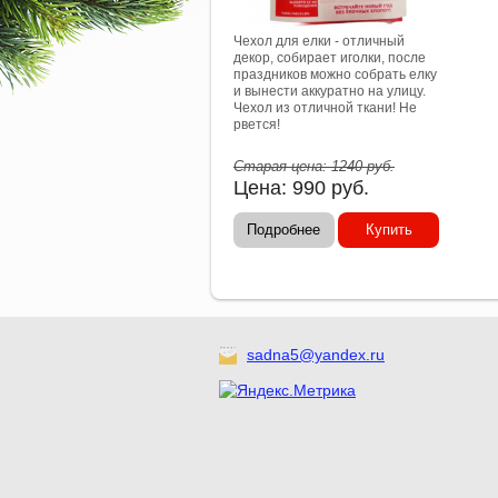
Чехол для елки - отличный
декор, собирает иголки, после
праздников можно собрать елку
и вынести аккуратно на улицу.
Чехол из отличной ткани! Не
рвется!
Старая цена:
1240
руб.
Цена:
990
руб.
Подробнее
Купить
sadna5@yandex.ru