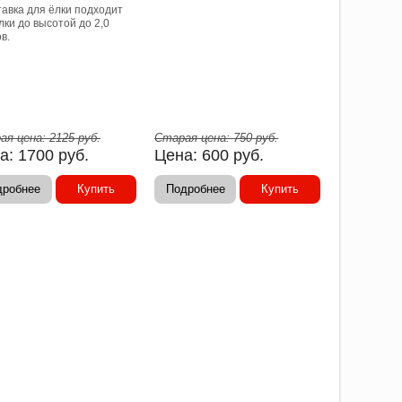
авка для ёлки подходит
лки до высотой до 2,0
в.
ая цена:
2125
руб.
Старая цена:
750
руб.
а:
1700
руб.
Цена:
600
руб.
дробнее
Купить
Подробнее
Купить